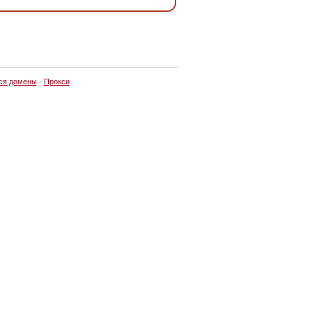
ся домены
·
Прокси