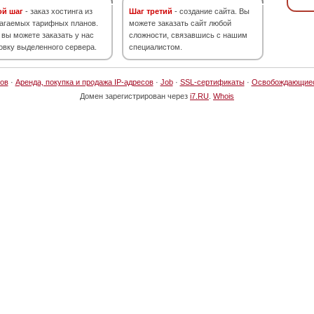
ой шаг
- заказ хостинга из
Шаг третий
- создание сайта. Вы
агаемых тарифных планов.
можете заказать сайт любой
 вы можете заказать у нас
сложности, связавшись с нашим
овку выделенного сервера.
специалистом.
ов
·
Аренда, покупка и продажа IP-адресов
·
Job
·
SSL-сертификаты
·
Освобождающие
Домен зарегистрирован через
i7.RU
.
Whois