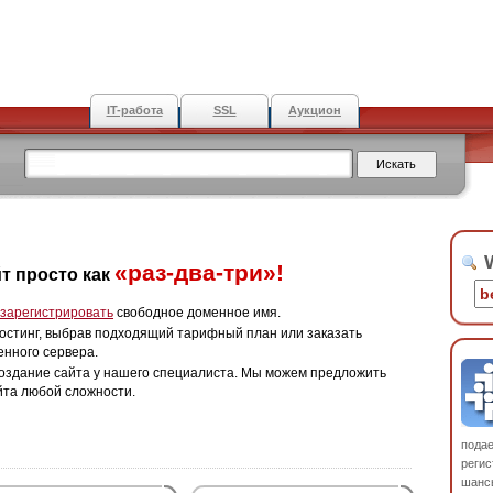
IT-работа
SSL
Аукцион
W
«раз-два-три»!
т просто как
зарегистрировать
свободное доменное имя.
остинг, выбрав подходящий тарифный план или заказать
енного сервера.
оздание сайта у нашего специалиста. Мы можем предложить
йта любой сложности.
пода
регис
шанс